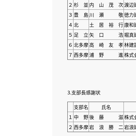
２
杉 並
内 山 茂 次
渡辺
３
豊 島
川 瀬 敬
徳力
４
北
土 居 裕 行
康和
５
足 立
矢 口 浩
堀真
６
北多摩
高 崎 友 孝
林建
７
西多摩
浦 野 進
株式
3.支部長感謝状
支部名
氏名
１
中 野
後 藤 滋
株式
２
西多摩
岩 浪 勝 二
岩浪