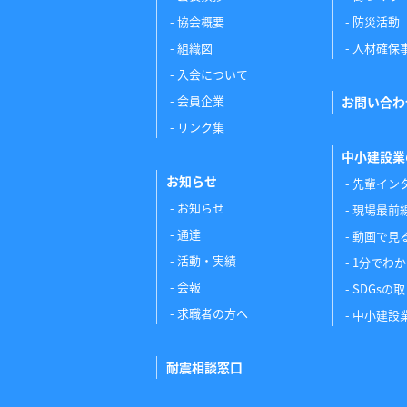
協会概要
防災活動
組織図
人材確保
入会について
会員企業
お問い合わ
リンク集
中小建設業
お知らせ
先輩イン
お知らせ
現場最前
通達
動画で見
活動・実績
1分でわ
会報
SDGsの
求職者の方へ
中小建設
耐震相談窓口