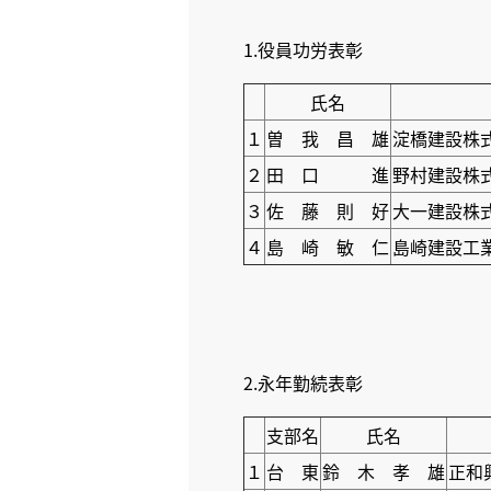
1.役員功労表彰
氏名
１
曽 我 昌 雄
淀橋建設株
２
田 口 進
野村建設株
３
佐 藤 則 好
大一建設株
４
島 崎 敏 仁
島崎建設工
2.永年勤続表彰
支部名
氏名
１
台 東
鈴 木 孝 雄
正和