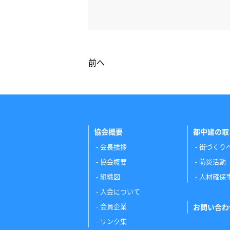
前へ
協会概要
都中建の取
会長挨拶
街づくり
協会概要
防災活動
組織図
人材確保
入会について
会員企業
お問い合わ
リンク集