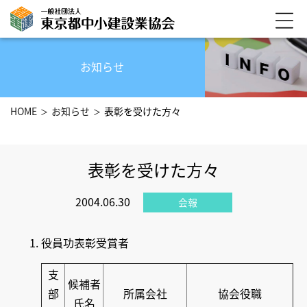
お知らせ
HOME
お知らせ
表彰を受けた方々
表彰を受けた方々
2004.06.30
会報
役員功表彰受賞者
支
候補者
部
所属会社
協会役職
氏名