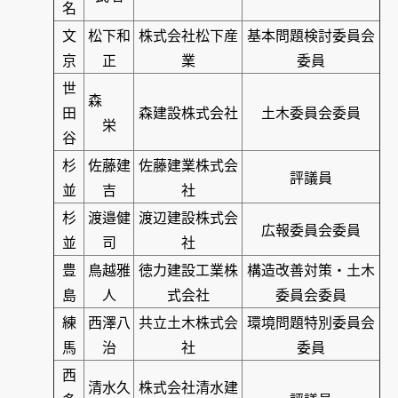
名
文
松下和
株式会社松下産
基本問題検討委員会
京
正
業
委員
世
森
田
森建設株式会社
土木委員会委員
栄
谷
杉
佐藤建
佐藤建業株式会
評議員
並
吉
社
杉
渡邉健
渡辺建設株式会
広報委員会委員
並
司
社
豊
鳥越雅
徳力建設工業株
構造改善対策・土木
島
人
式会社
委員会委員
練
西澤八
共立土木株式会
環境問題特別委員会
馬
治
社
委員
西
清水久
株式会社清水建