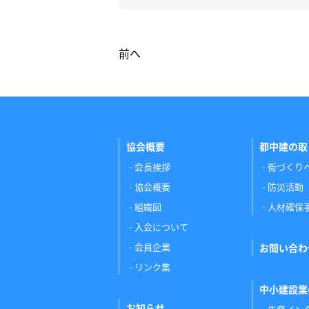
前へ
協会概要
都中建の取
会長挨拶
街づくり
協会概要
防災活動
組織図
人材確保
入会について
会員企業
お問い合わ
リンク集
中小建設業
お知らせ