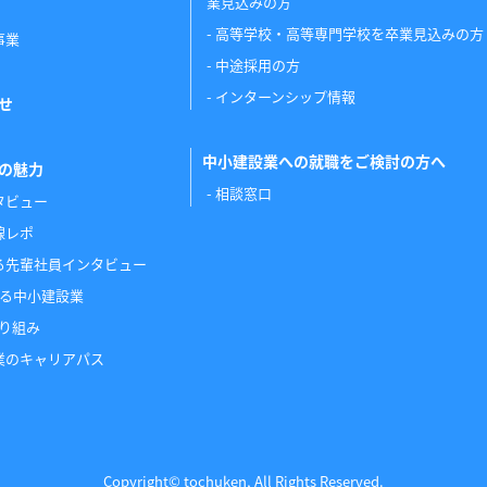
業見込みの方
高等学校・高等専門学校を卒業見込みの方
事業
中途採用の方
インターンシップ情報
せ
中小建設業への就職をご検討の方へ
の魅力
相談窓口
タビュー
線レポ
る先輩社員インタビュー
かる中小建設業
取り組み
業のキャリアパス
Copyright© tochuken, All Rights Reserved.