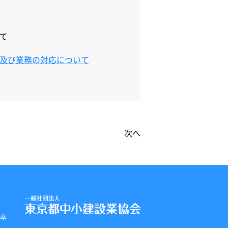
て
事及び業務の対応について
次へ
 卒