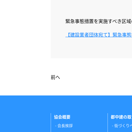
緊急事態措置を実施すべき区域
【建設業者団体宛て】緊急事態
前へ
協会概要
都中建の取
会長挨拶
街づくり