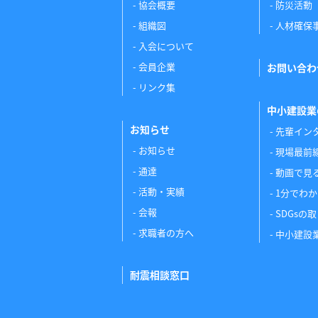
協会概要
防災活動
組織図
人材確保
入会について
会員企業
お問い合わ
リンク集
中小建設業
お知らせ
先輩イン
お知らせ
現場最前
通達
動画で見
活動・実績
1分でわ
会報
SDGsの
求職者の方へ
中小建設
耐震相談窓口