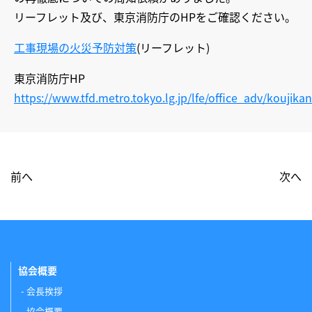
リーフレット及び、東京消防庁のHPをご確認ください。
工事現場の火災予防対策
(リーフレット)
東京消防庁HP
https://www.tfd.metro.tokyo.lg.jp/lfe/office_adv/koujikan
前へ
次へ
協会概要
会長挨拶
協会概要