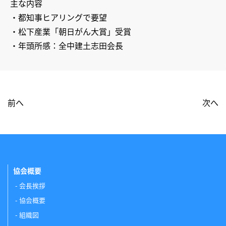
主な内容
・都知事ヒアリングで要望
・松下産業「朝日がん大賞」受賞
・年頭所感：全中建土志田会長
前へ
次へ
協会概要
会長挨拶
協会概要
組織図