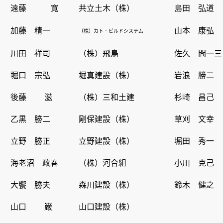
遠藤 寛
共立土木（株）
島田 弘道
加藤 精一
山本 康弘
（株）カト‐ビルドシステム
川田 祥司
（株）飛鳥
佐久 間一三
堀口 宗弘
堀真建設（株）
岩浪 勝二
後藤 滋
（株）三和土建
杉崎 昌己
乙黒 勝二
剛保建設（株）
草刈 文幸
立野 勝正
立野建設（株）
堀田 秀一
海老沼 政春
（株）河合組
小川 克己
大饗 勝夫
森川建設（株）
鈴木 健之
山口 巌
山口建設（株）