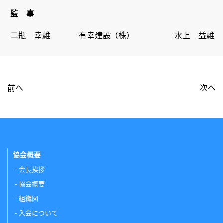
監 事
二瓶 幸雄
有幸建設（株）
水上 益雄
前へ
次へ
協会概要
会長挨拶
協会概要
組織図
入会について