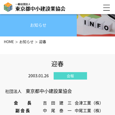
お知らせ
HOME
お知らせ
迎春
迎春
2003.01.26
会報
東京都中小建設業協会
社団法人
会 長
吉 田 建 三
会津工業（株）
副 会 長
中 尾 泰 一
中尾工業（株）