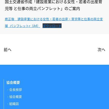
国土交通省作成「建設産業における女性・若者の出産育
児等 と仕事の両立パンフレット」のご案内
修正後 建設産業における女性・若者の出産・育児等と仕事の両立支
援_パンフレットr（A4）
ダウンロード
前へ
次へ
協会概要
会長挨拶
協会概要
組織図